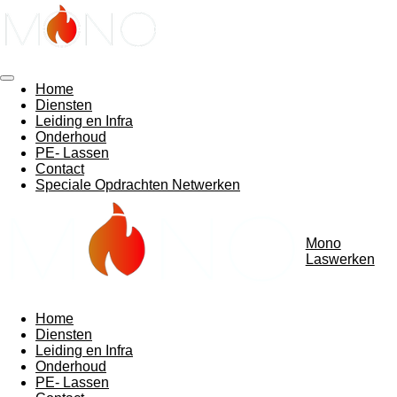
Ga
direct
naar
de
hoofdinhoud
Home
Diensten
Leiding en Infra
Onderhoud
PE- Lassen
Contact
Speciale Opdrachten Netwerken
Mono
Laswerken
Home
Diensten
Leiding en Infra
Onderhoud
PE- Lassen